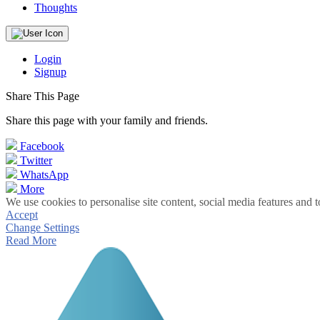
Thoughts
Login
Signup
Share This Page
Share this page with your family and friends.
Facebook
Twitter
WhatsApp
More
We use cookies to personalise site content, social media features and t
Accept
Change Settings
Read More