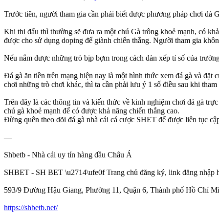
Trước tiên, người tham gia cần phải biết được phương pháp chơi đá 
Khi thi đấu thì thường sẽ đưa ra một chú Gà trông khoẻ mạnh, có khả
được cho sử dụng doping để giành chiến thắng. Người tham gia không
Nếu nắm được những trò bịp bợm trong cách dàn xếp tỉ số của trường 
Đá gà ăn tiền trên mạng hiện nay là một hình thức xem đá gà và đặt c
chơi những trò chơi khác, thì ta cần phải lưu ý 1 số điều sau khi tham
Trên đây là các thông tin và kiến thức về kinh nghiệm chơi đá gà trực
chú gà khoẻ mạnh để có được khả năng chiến thắng cao.
Đừng quên theo dõi đá gà nhà cái cá cược SHET để được liên tục cập
—
Shbetb - Nhà cái uy tín hàng đầu Châu Á
SHBET - SH BET \u2714\ufe0f Trang chủ đăng ký, link đăng nhập 
593/9 Đường Hậu Giang, Phường 11, Quận 6, Thành phố Hồ Chí Mi
https://shbetb.net/