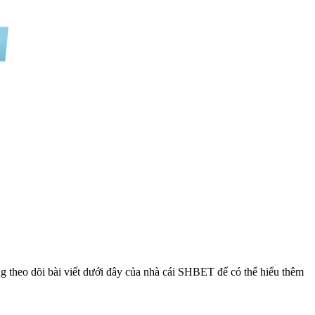
ng theo dõi bài viết dưới đây của nhà cái SHBET để có thể hiểu thêm