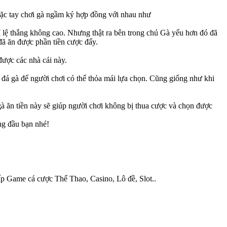
oặc tay chơi gà ngầm ký hợp đồng với nhau như
ỉ lệ thắng không cao. Nhưng thật ra bên trong chú Gà yếu hơn đó đã
đã ăn được phần tiền cược đấy.
được các nhà cái này.
n đá gà để người chơi có thể thỏa mái lựa chọn. Cũng giống như khi
 gà ăn tiền này sẽ giúp người chơi không bị thua cược và chọn được
ng đầu bạn nhé!
 Game cá cược Thể Thao, Casino, Lô đề, Slot..