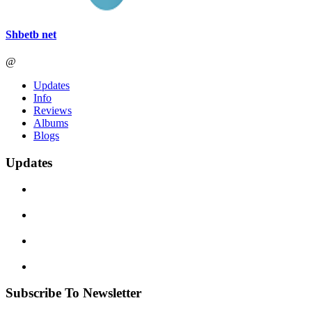
Shbetb net
@
Updates
Info
Reviews
Albums
Blogs
Updates
Subscribe To Newsletter