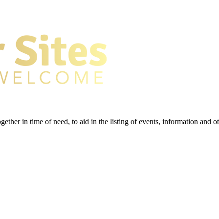
gether in time of need, to aid in the listing of events, information and 